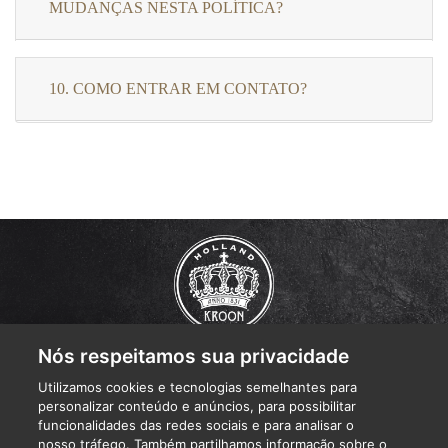
MUDANÇAS NESTA POLÍTICA?
10. COMO ENTRAR EM CONTATO?
Nós respeitamos sua privacidade
QUEM SOMOS
Utilizamos cookies e tecnologias semelhantes para
NOSSOS QUEIJOS
personalizar conteúdo e anúncios, para possibilitar
TUDO SOBRE QUEIJO
funcionalidades das redes sociais e para analisar o
RECEITAS
nosso tráfego. Também partilhamos informação sobre o